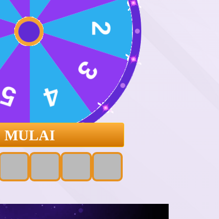
MULAI