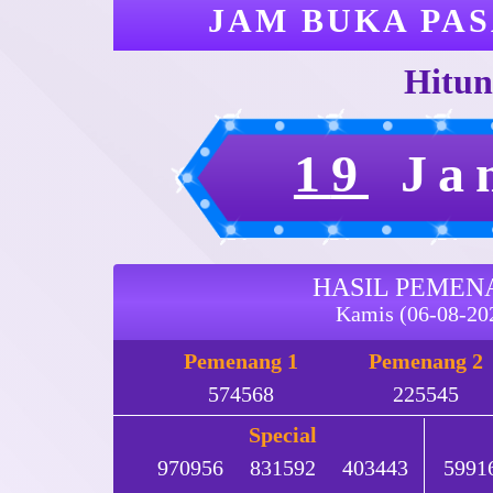
JAM BUKA PA
Hitun
1
9
Ja
HASIL PEMEN
Kamis (06-08-20
Pemenang 1
Pemenang 2
574568
225545
Special
970956
831592
403443
5991