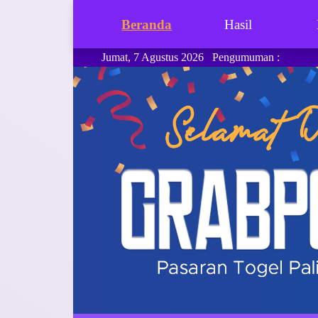
Beranda
Hasil
Jumat, 7 Agustus 2026
Pengumuman :
Grabpools.com merupakan pasaran togel t