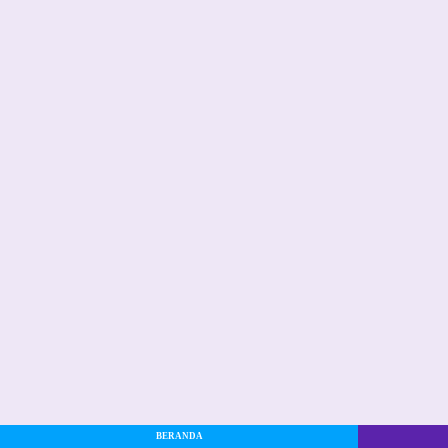
BERANDA