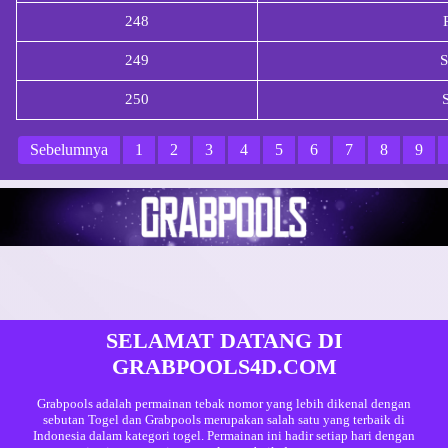
248
249
S
250
Sebelumnya
1
2
3
4
5
6
7
8
9
SELAMAT DATANG DI
GRABPOOLS4D.COM
Grabpools adalah permainan tebak nomor yang lebih dikenal dengan
sebutan Togel dan Grabpools merupakan salah satu yang terbaik di
Indonesia dalam kategori togel. Permainan ini hadir setiap hari dengan