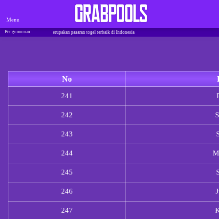
Menu
Pengumuman :
ools.com merupakan pasaran togel terbaik di Indonesia
No
241
242
S
243
244
M
245
246
247
K