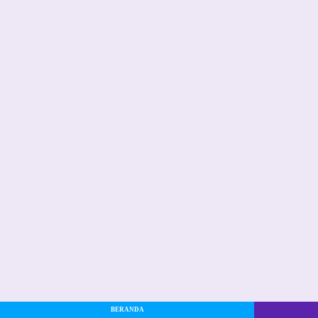
BERANDA