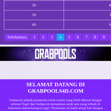
38
K
39
40
S
Sebelumnya
1
2
3
4
5
6
7
8
9
SELAMAT DATANG DI
GRABPOOLS4D.COM
Grabpools adalah permainan tebak nomor yang lebih dikenal dengan
sebutan Togel dan Grabpools merupakan salah satu yang terbaik di
Indonesia dalam kategori togel. Permainan ini hadir setiap hari dengan