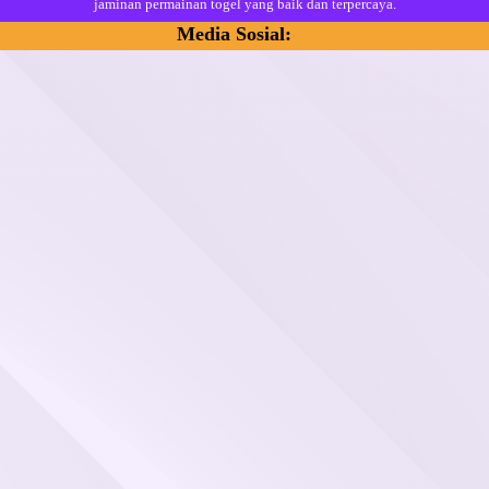
jaminan permainan togel yang baik dan terpercaya.
Media Sosial: