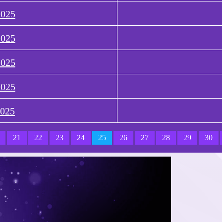
2025
2025
2025
2025
2025
21
22
23
24
25
26
27
28
29
30