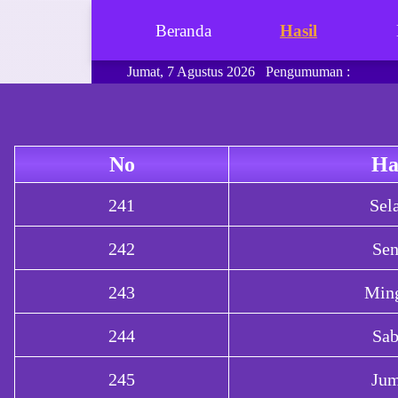
Beranda
Hasil
Jumat, 7 Agustus 2026
Pengumuman :
Grabpools.com merupakan pasaran toge
No
Ha
241
Sel
242
Sen
243
Min
244
Sab
245
Jum