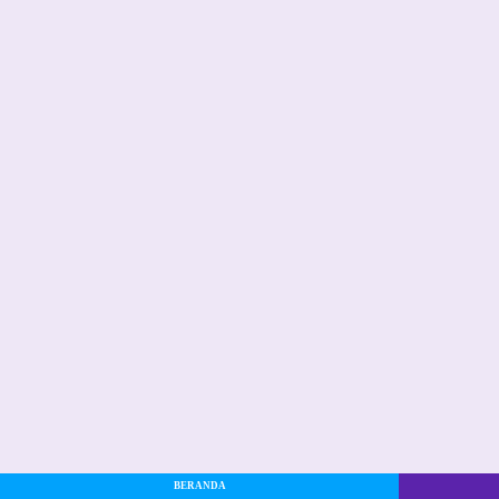
BERANDA