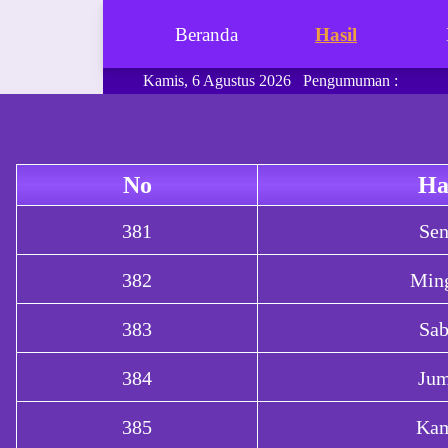
Beranda
Hasil
Kamis, 6 Agustus 2026
Pengumuman :
Grabpools.com merupakan pasaran toge
No
Ha
381
Sen
382
Min
383
Sab
384
Jum
385
Kam