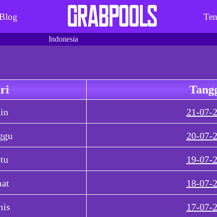
Blog
Ten
l terbaik di Indonesia
ri
Tang
in
21-07-
ggu
20-07-
tu
19-07-
at
18-07-
is
17-07-