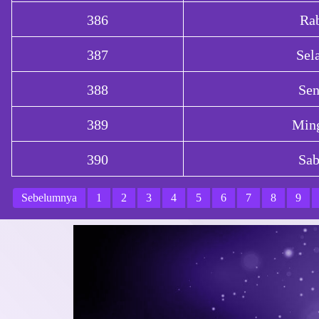
386
Ra
387
Sel
388
Sen
389
Min
390
Sab
Sebelumnya
1
2
3
4
5
6
7
8
9