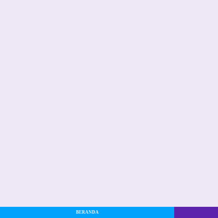
BERANDA