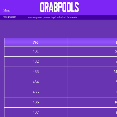
Menu
Pengumuman :
rabpools.com merupakan pasaran togel terbaik di Indonesia
No
431
S
432
433
M
434
435
436
K
437