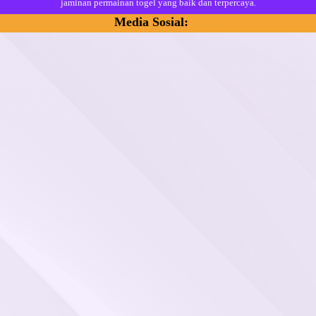
jaminan permainan togel yang baik dan terpercaya.
Media Sosial: