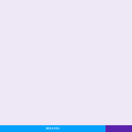
BERANDA