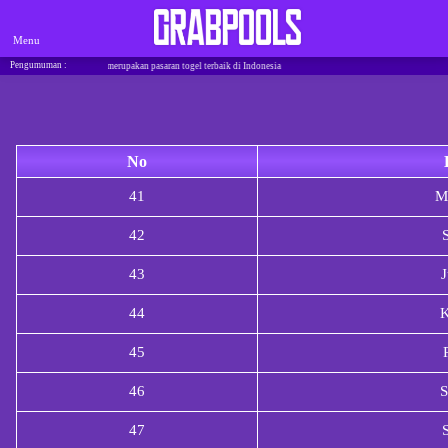
Menu
Pengumuman :
pools.com merupakan pasaran togel terbaik di Indonesia
No
41
M
42
43
44
K
45
46
S
47