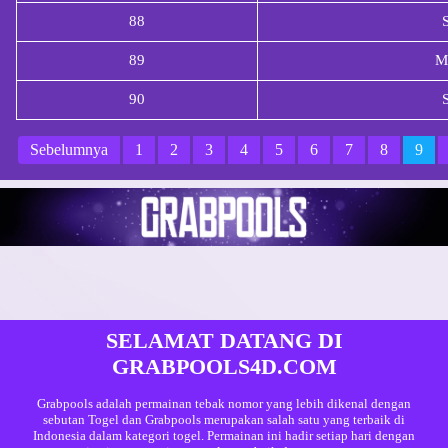
88
89
M
90
Sebelumnya
1
2
3
4
5
6
7
8
9
SELAMAT DATANG DI
GRABPOOLS4D.COM
Grabpools adalah permainan tebak nomor yang lebih dikenal dengan
sebutan Togel dan Grabpools merupakan salah satu yang terbaik di
Indonesia dalam kategori togel. Permainan ini hadir setiap hari dengan