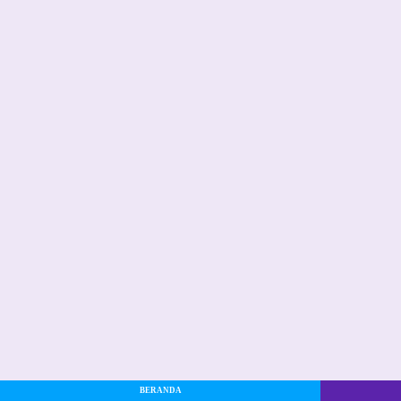
BERANDA